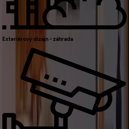
Exteriérový dizajn - záhrada