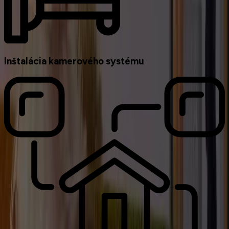
Inštalácia kamerového systému